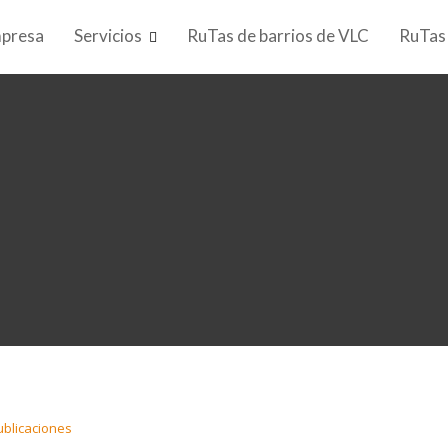
presa
Servicios
RuTas de barrios de VLC
RuTas
ublicaciones