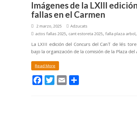
Imágenes de la LXIII edición
fallas en el Carmen
2 marzo, 2025
Adzucats
,
,
actos fallas 2025
cant estoreta 2025
falla plaza arbol
La LXIII edición del Concurs del CanT de lés tor
bajo la organización de la comisión de la Plaza del Á
Read More
F
T
E
C
ac
w
m
o
e
itt
ai
m
b
er
l
p
o
ar
o
ti