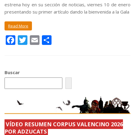
estrena hoy en su sección de noticias, viernes 10 de enero
presentando su primer artículo dando la bienvenida a la Gala
Read More
F
T
E
C
ac
w
m
o
e
itt
ai
m
b
er
l
p
Buscar
o
ar
o
ti
k
r
VÍDEO RESUMEN CORPUS VALENCINO 2026
POR ADZUCATS