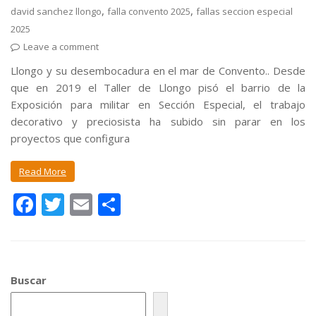
,
,
david sanchez llongo
falla convento 2025
fallas seccion especial
2025
Leave a comment
Llongo y su desembocadura en el mar de Convento.. Desde
que en 2019 el Taller de Llongo pisó el barrio de la
Exposición para militar en Sección Especial, el trabajo
decorativo y preciosista ha subido sin parar en los
proyectos que configura
Read More
F
T
E
C
ac
w
m
o
e
itt
ai
m
b
er
l
p
Buscar
o
ar