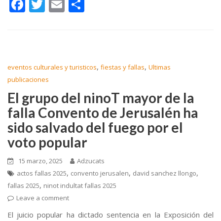
F
T
E
C
ac
w
m
o
e
itt
ai
m
b
er
l
p
o
ar
,
,
eventos culturales y turisticos
fiestas y fallas
Ultimas
o
ti
publicaciones
k
r
El grupo del ninoT mayor de la
falla Convento de Jerusalén ha
sido salvado del fuego por el
voto popular
15 marzo, 2025
Adzucats
,
,
,
actos fallas 2025
convento jerusalen
david sanchez llongo
,
fallas 2025
ninot indultat fallas 2025
Leave a comment
El juicio popular ha dictado sentencia en la Exposición del