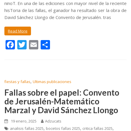
ninoT. En una de las ediciones con mayor nivel de la reciente
hisToria de las fallas, el ganador ha resultado ser la obra de
David Sánchez Llongo de Convento de Jerusalén. tras
Read More
F
T
E
C
ac
w
m
o
e
itt
ai
m
b
er
l
p
o
ar
,
fiestas y fallas
Ultimas publicaciones
o
ti
Fallas sobre el papel: Convento
k
r
de Jerusalén-Matemático
Marzal y David Sánchez Llongo
19 enero, 2025
Adzucats
,
,
,
analisis fallas 2025
bocetos fallas 2025
critica fallas 2025