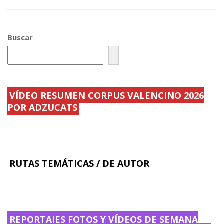
e
itt
ai
m
b
er
l
p
Buscar
o
ar
o
ti
k
r
VÍDEO RESUMEN CORPUS VALENCINO 2026
POR ADZUCATS
RUTAS TEMÁTICAS / DE AUTOR
REPORTAJES FOTOS Y VÍDEOS DE SEMANA