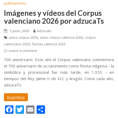
publicaciones
Imágenes y vídeos del Corpus
valenciano 2026 por adzucaTs
5 junio, 2026
Adzucats
,
,
actos corpus 2026
actos corpus valencia 2026
corpus
,
valenciano 2026
fiestas valencia 2026
Leave a comment
700 aniversario. Este año el Corpus valenciano conmemora
el 700 aniversario de su nacimiento como fiesta religiosa – la
simbólica y procesional fue más tarde, en 1.355 – en
tiempos del Rey Jaime II de VLC y Aragón. Como cada año,
adzucaTs
Read More
F
T
E
C
ac
w
m
o