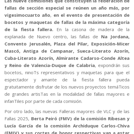
Las nueve comisiones que constituyen la federación de
fallas de sección especial se reúnen un año más, por
vigesimocuarto año
,
en el evento de presentación de
bocetos y maquetas de fallas de la máxima categoría
de la fiesta fallera.
En la casona de madera de la
explanada de Nuevo centro, las fallas de
Na Jordana,
Convento Jerusalén, Plaza del Pilar, Exposición-Micer
Mascó, Antiga de Campanar, Sueca-Literato Azorín,
Cuba-Literato Azorín, Almirante Cadarso-Conde Altea
y Reino de Valencia-Duque de Calabria
, expondrán sus
bocetos, ninoTs representativos y maquetas para que el
espectador y amante de la fiesta fallera pueda
gratuitamente disfrutar de los nuevos proyectos temáTicos
de grandes artisTas en la modalidad de fallas mayores e
infanTiles por parte de cada comisión.
Por otro lado, las nuevas Falleras mayores de VLC y de las
Fallas 2025,
Berta Peiró (FMV) de la comisión Ribesan y
Lucía García de la comisión Archiduque Carlos-Chiva
(FMIV) y sus cortes de honor respectivas van a estar