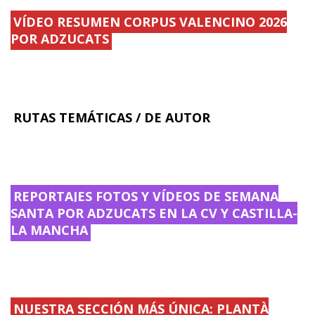
d
s
VÍDEO RESUMEN CORPUS VALENCINO 2026
.
r
.
u
POR ADZUCATS
.
.
.
.
RUTAS TEMÁTICAS / DE AUTOR
REPORTAJES FOTOS Y VÍDEOS DE SEMANA
SANTA POR ADZUCATS EN LA CV Y CASTILLA-
LA MANCHA
NUESTRA SECCIÓN MÁS ÚNICA: PLANTÀ