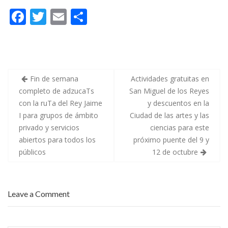
a
a
t
F
T
E
C
r
y
a
t
.
c
e
.
i
ac
w
m
o
d
.
ó
e
¡
n
e
itt
ai
m
l
A
d
a
j
e
b
er
l
p
r
u
l
u
g
a
o
ar
T
a
s
Fin de semana
Actividades gratuitas en
a
r
F
d
!
a
completo de adzucaTs
San Miguel de los Reyes
o
ti
e
s
l
con la ruTa del Rey Jaime
y descuentos en la
l
o
l
k
r
o
n
e
I para grupos de ámbito
Ciudad de las artes y las
s
l
r
m
o
a
privado y servicios
ciencias para este
i
s
s
abiertos para todos los
próximo puente del 9 y
s
t
M
T
a
a
públicos
12 de octubre
e
l
y
r
l
o
i
e
r
o
r
e
s
e
s
d
s
a
Leave a Comment
e
d
b
A
e
r
d
l
e
z
o
b
u
s
i