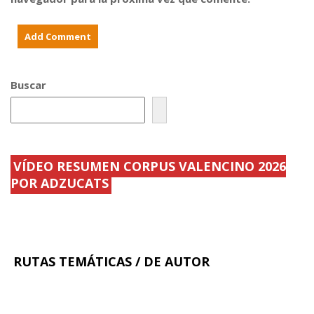
r
a
e
B
l
e
a
n
n
e
u
'
e
p
v
a
Buscar
a
r
t
a
e
l
m
a
p
.
.
.
.
.
.
VÍDEO RESUMEN CORPUS VALENCINO 2026
POR ADZUCATS
RUTAS TEMÁTICAS / DE AUTOR