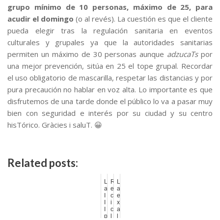
grupo mínimo de 10 personas, máximo de 25, para
acudir el domingo
(o al revés). La cuestión es que el cliente
pueda elegir tras la regulación sanitaria en eventos
culturales y grupales ya que la autoridades sanitarias
permiten un máximo de 30 personas aunque
adzucaTs
por
una mejor prevención, sitúa en 25 el tope grupal. Recordar
el uso obligatorio de mascarilla, respetar las distancias y por
pura precaución no hablar en voz alta. Lo importante es que
disfrutemos de una tarde donde el público lo va a pasar muy
bien con seguridad e interés por su ciudad y su centro
hisTórico. Gràcies i saluT. 😀
Related posts:
L
R
L
a
e
a
I
c
e
I
i
x
I
c
a
p
l
l