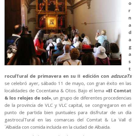
o
r
n
a
d
a
g
a
s
t
roculTural de primavera en su II edición con
adzucaTs
se celebró ayer, sábado 11 de mayo, con gran éxito en las
localidades de Cocentaina & Otos. Bajo el lema
«El Comtat
& los relojes de sol»
, un grupo de diferentes procedencias
de la provincia de VLC y VLC capital, se congregaron en el
punto de partida bien puntuales para disfrutar de un día
gastroculTural en las comarcas del Comtat & La Vall d
´Albaida con comida incluida en la ciudad de Albaida.