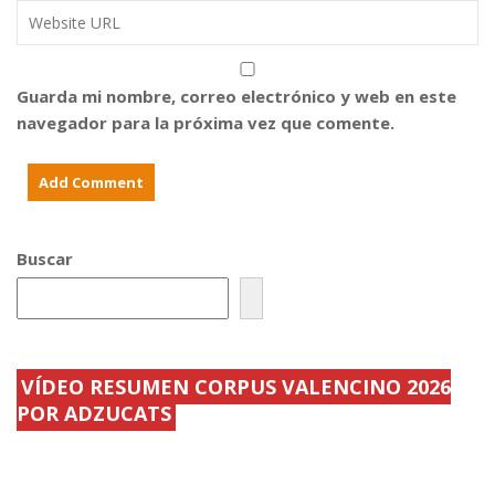
m
i
d
b
u
e
r
d
l
e
a
C
y
d
o
r
r
r
Guarda mi nombre, correo electrónico y web en este
e
o
p
navegador para la próxima vez que comente.
c
m
u
i
a
s
b
n
v
i
a
a
r
a
l
á
l
e
d
a
n
e
s
c
c
f
i
Buscar
e
a
a
n
m
n
a
.
o
s
.
y
.
.
.
.
.
.
.
VÍDEO RESUMEN CORPUS VALENCINO 2026
POR ADZUCATS