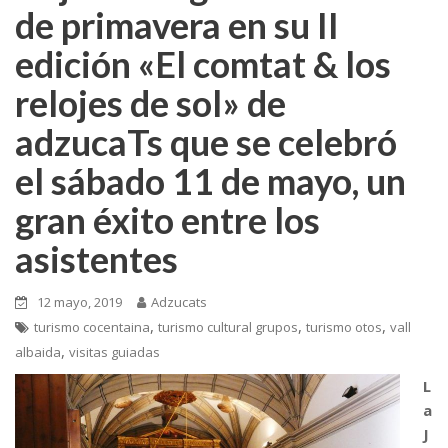
de primavera en su II
edición «El comtat & los
relojes de sol» de
adzucaTs que se celebró
el sábado 11 de mayo, un
gran éxito entre los
asistentes
12 mayo, 2019
Adzucats
,
,
,
turismo cocentaina
turismo cultural grupos
turismo otos
vall
,
albaida
visitas guiadas
L
a
J