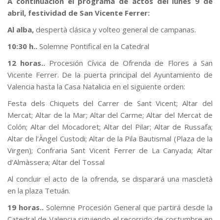
A continuación el programa de actos del lunes 9 de
abril, festividad de San Vicente Ferrer:
Al alba,
despertà clásica y volteo general de campanas.
10:30 h..
Solemne Pontifical en la Catedral
12 horas..
Procesión Cívica de Ofrenda de Flores a San
Vicente Ferrer. De la puerta principal del Ayuntamiento de
Valencia hasta la Casa Natalicia en el siguiente orden:
Festa dels Chiquets del Carrer de Sant Vicent; Altar del
Mercat; Altar de la Mar; Altar del Carme; Altar del Mercat de
Colón; Altar del Mocadoret; Altar del Pilar; Altar de Russafa;
Altar de l’Àngel Custodi; Altar de la Pila Bautismal (Plaza de la
Virgen); Confraria Sant Vicent Ferrer de La Canyada; Altar
d’Almàssera; Altar del Tossal
Al concluir el acto de la ofrenda, se disparará una mascletà
en la plaza Tetuán.
19 horas..
Solemne Procesión General que partirá desde la
Catedral de Valencia siguiendo el recorrido de costumbre en