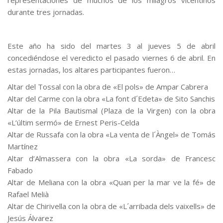
representaciones de muchos de los milagros vicentinos
durante tres jornadas.
Este año ha sido del martes 3 al jueves 5 de abril
concediéndose el veredicto el pasado viernes 6 de abril. En
estas jornadas, los altares participantes fueron…
Altar del Tossal con la obra de «El pols» de Ampar Cabrera
Altar del Carme con la obra «La font d´Edeta» de Sito Sanchis
Altar de la Pila Bautismal (Plaza de la Virgen) con la obra
«L’últim sermó» de Ernest Peris-Celda
Altar de Russafa con la obra «La venta de l´Àngel» de Tomás
Martínez
Altar d’Almassera con la obra «La sorda» de Francesc
Fabado
Altar de Meliana con la obra «Quan per la mar ve la fé» de
Rafael Melià
Altar de Chirivella con la obra de «L´arribada dels vaixells» de
Jesús Álvarez