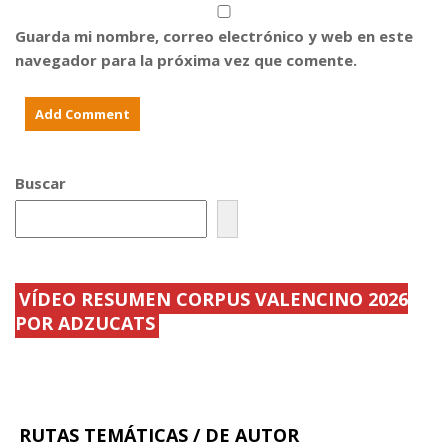
n
t
'
e
e
T
Guarda mi nombre, correo electrónico y web en este
l
r
a
M
e
p
navegador para la próxima vez que comente.
U
s
a
V
a
s
I
n
.
M
t
S
d
e
p
u
s
a
r
n
a
i
Buscar
n
s
t
h
e
d
t
e
o
s
d
.
o
.
e
.
l
VÍDEO RESUMEN CORPUS VALENCINO 2026
.
POR ADZUCATS
.
.
RUTAS TEMÁTICAS / DE AUTOR