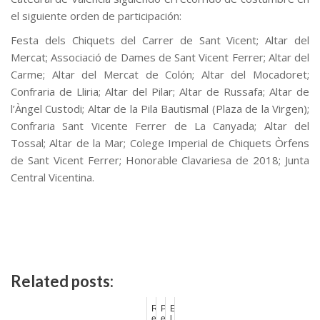
el siguiente orden de participación:
Festa dels Chiquets del Carrer de Sant Vicent; Altar del
Mercat; Associació de Dames de Sant Vicent Ferrer; Altar del
Carme; Altar del Mercat de Colón; Altar del Mocadoret;
Confraria de Lliria; Altar del Pilar; Altar de Russafa; Altar de
l’Àngel Custodi; Altar de la Pila Bautismal (Plaza de la Virgen);
Confraria Sant Vicente Ferrer de La Canyada; Altar del
Tossal; Altar de la Mar; Colege Imperial de Chiquets Òrfens
de Sant Vicent Ferrer; Honorable Clavariesa de 2018; Junta
Central Vicentina.
Related posts:
R
P
E
e
e
l