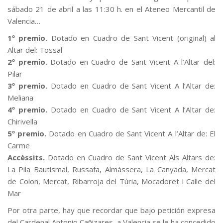
sábado 21 de abril a las 11:30 h. en el Ateneo Mercantil de
Valencia…
1º premio.
Dotado en Cuadro de Sant Vicent (original) al
Altar del: Tossal
2º premio.
Dotado en Cuadro de Sant Vicent A l’Altar del:
Pilar
3º premio.
Dotado en Cuadro de Sant Vicent A l’Altar de:
Meliana
4º premio.
Dotado en Cuadro de Sant Vicent A l’Altar de:
Chirivella
5º premio.
Dotado en Cuadro de Sant Vicent A l’Altar de: El
Carme
Accèssits.
Dotado en Cuadro de Sant Vicent Als Altars de:
La Pila Bautismal, Russafa, Almàssera, La Canyada, Mercat
de Colon, Mercat, Ribarroja del Túria, Mocadoret i Calle del
Mar
Por otra parte, hay que recordar que bajo petición expresa
del Cardenal Antonio Cañizares, a Valencia se le ha concedido