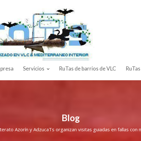
presa
Servicios
RuTas de barrios de VLC
RuTas
Blog
terato Azorín y AdzucaTs organizan visitas guiadas en fallas con 