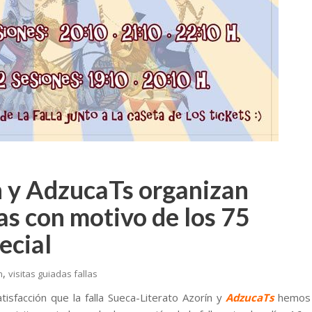
n y AdzucaTs organizan
las con motivo de los 75
ecial
,
n
visitas guiadas fallas
isfacción que la falla Sueca-Literato Azorín y
AdzucaTs
hemos