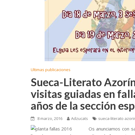
Ultimas publicaciones
Sueca-Literato Azorí
visitas guiadas en fal
años de la sección esp
8 marzo, 2016
Adzucats
sueca-literato azori
Os anunciamos con sat