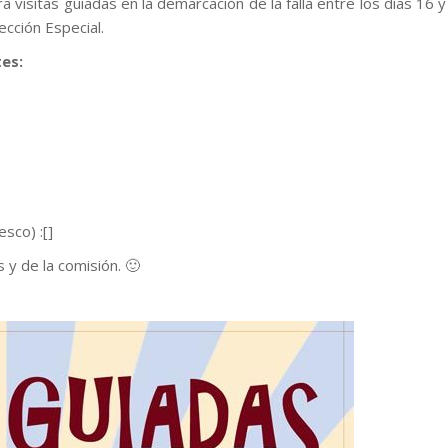
 visitas guiadas en la demarcación de la falla entre los días 16 y
ección Especial.
tes:
esco) :[]
 y de la comisión. 🙂