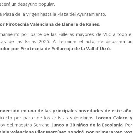
frecerá un desayuno popular.
a Plaza de la Virgen hasta la Plaza del Ayuntamiento.
or Pirotecnia Valenciana de Llanera de Ranes.
amamiento por parte de las Falleras mayores de VLC a todo el
as de las Fallas 2025. Al terminar el acto, se disparará un
olor por Pirotecnia de Peñarroja de la Vall d´Uixó.
onvertido en una de las principales novedades de este año
.
irecto por parte de los artistas valencianos
Lorena Calero y
ro» del maestro Serrano,
junto a 30 niños de la Escolanía
. Por
blaje valenciana Pilar Martínez pondrá, por primera vez, voz