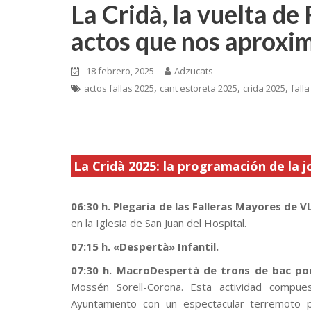
La Cridà, la vuelta de
actos que nos aproxima
18 febrero, 2025
Adzucats
,
,
,
actos fallas 2025
cant estoreta 2025
crida 2025
fall
La Cridà 2025: la programación de la 
.
06:30 h. Plegaria de las Falleras Mayores de 
en la Iglesia de San Juan del Hospital.
07:15 h. «Despertà» Infantil.
07:30 h. MacroDespertà de trons de bac por 
Mossén Sorell-Corona. Esta actividad compue
Ayuntamiento con un espectacular terremoto p