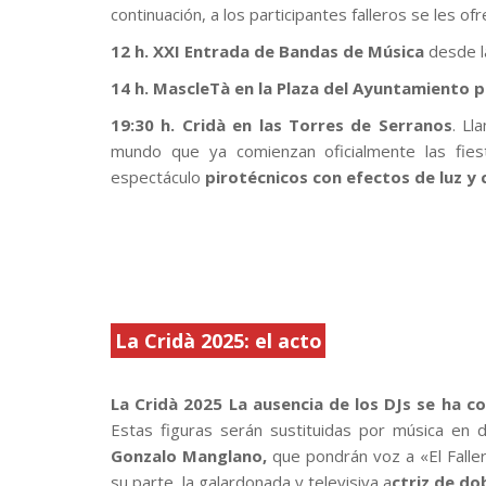
continuación, a los participantes falleros se les o
12 h. XXI Entrada de Bandas de Música
desde l
14 h. MascleTà en la Plaza del Ayuntamiento p
19:30 h. Cridà en las Torres de Serranos
. Ll
mundo que ya comienzan oficialmente las fiest
espectáculo
pirotécnicos con efectos de luz y c
La Cridà 2025: el acto
.
La Cridà 2025 La ausencia de los DJs se ha c
Estas figuras serán sustituidas por música en d
Gonzalo Manglano,
que pondrán voz a «El Falle
su parte, la galardonada y televisiva a
ctriz de do