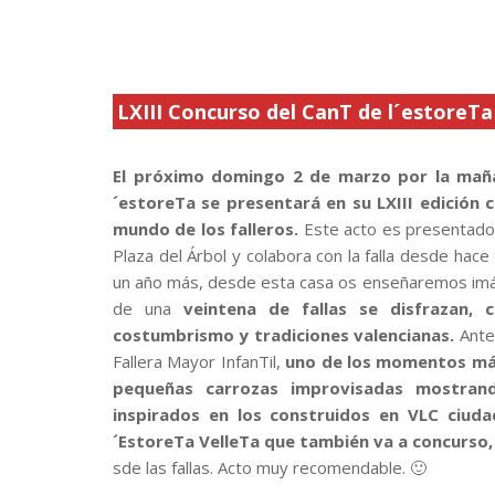
LXIII Concurso del CanT de l´estoreTa
.
El próximo domingo 2 de marzo por la mañan
´estoreTa se presentará en su LXIII edición 
mundo de los falleros.
Este acto es presentado,
Plaza del Árbol y colabora con la falla desde hace
un año más, desde esta casa os enseñaremos imág
de una
veintena de fallas se disfrazan, 
costumbrismo y tradiciones valencianas.
Ante
Fallera Mayor InfanTil,
uno de los momentos más
pequeñas carrozas improvisadas mostrand
inspirados en los construidos en VLC ciuda
´EstoreTa VelleTa que también va a concurso,
sde las fallas. Acto muy recomendable. 🙂