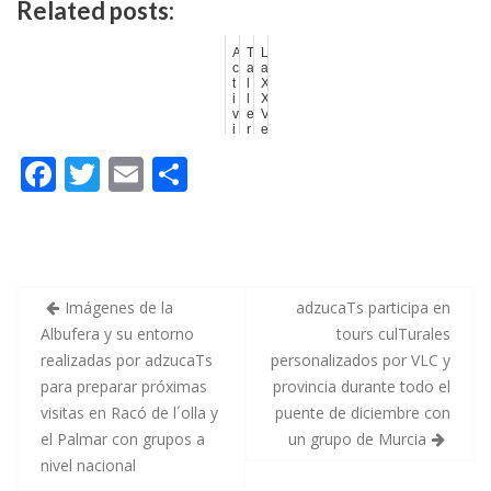
Related posts:
A
T
L
c
a
a
t
l
X
i
l
X
v
e
V
i
r
e
d
e
d
F
T
E
C
a
s
i
d
d
c
e
e
i
ac
w
m
o
s
p
ó
i
i
n
e
itt
ai
m
n
l
d
t
o
e
b
er
l
p
e
t
U
r
a
n
o
ar
e
v
a
Imágenes de la
adzucaTs participa en
s
a
f
a
l
e
Albufera y su entorno
tours culTurales
o
ti
n
e
s
realizadas por adzucaTs
personalizados por VLC y
t
n
t
k
r
e
c
a
para preparar próximas
provincia durante todo el
s
i
p
p
a
e
visitas en Racó de l´olla y
puente de diciembre con
a
n
r
el Palmar con grupos a
un grupo de Murcia
r
a
a
a
e
t
nivel nacional
e
n
o
l
s
t