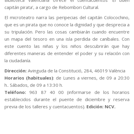
Biblioteca Valenciana ofrece el cuentacuentos ‘El buen
capitán pirata’, a cargo de Rebombori Cultural.
El microteatro narra las peripecias del capitán Colocochino,
que es un pirata que no conoce la dignidad y que desprecia a
su tripulación. Pero las cosas cambiarán cuando encuentre
un mapa del tesoro en una isla perdida de caníbales. Con
este cuento las niñas y los niños descubrirán que hay
diferentes maneras de entender el poder y su relación con
la ciudadanía.
Dirección:
Avinguda de la Constitució, 284, 46019 València
Horarios (habituales)
: de Lunes a viernes, de 09 a 20:30
h.. Sábados, de 09 a 13:30 h.
Teléfono:
963 87 40 00 (informarse de los horarios
establecidos durante el puente de diciembre y reserva
previa de los talleres y cuentacuentos).
Edición: NCV.
..