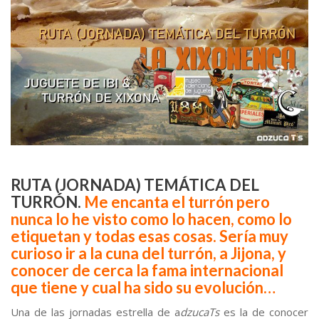
.
RUTA (JORNADA) TEMÁTICA DEL
TURRÓN.
Me encanta el turrón pero
nunca lo he visto como lo hacen, como lo
etiquetan y todas esas cosas. Sería muy
curioso ir a la cuna del turrón, a Jijona, y
conocer de cerca la fama internacional
que tiene y cual ha sido su evolución…
Una de las jornadas estrella de a
dzucaTs
es la de conocer