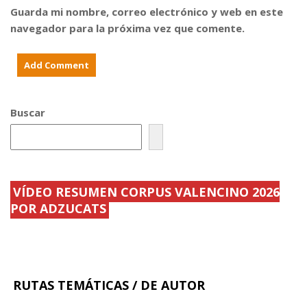
r
a
í
Guarda mi nombre, correo electrónico y web en este
u
1
a
p
7
s
navegador para la próxima vez que comente.
o
7
g
s
0
r
m
-
a
a
1
n
n
8
d
t
8
e
e
0
s
n
h
d
Buscar
i
a
e
d
s
l
o
t
a
s
a
s
'
o
.
e
c
.
.
t
.
.
u
.
.
VÍDEO RESUMEN CORPUS VALENCINO 2026
.
POR ADZUCATS
.
RUTAS TEMÁTICAS / DE AUTOR