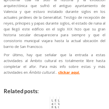
arquitectónica que sufrió el antiguo ayuntamiento de
Valencia y que estuvo instalado durante siglos en los
actuales jardines de la Generalitat. Testigo de recepción de
reyes, príncipes y papas durante siglos, el estado de ruina al
que llegó este edificio en el siglo XIX hizo que su gran
historia secular desapareciera para siempre y que el
consistorio municipal viajara hasta la actual ubicación del
barrio de San Francisco.
Por último, hay que señalar que la entrada a estas
actividades al Ámbito cultural es totalmente libre hasta
completar el afor. Para más info sobre estas y más
actividades en
Ámbito cultural
…
clickar aquí.
Related posts:
L
E
L
a
l
V
R
M
I