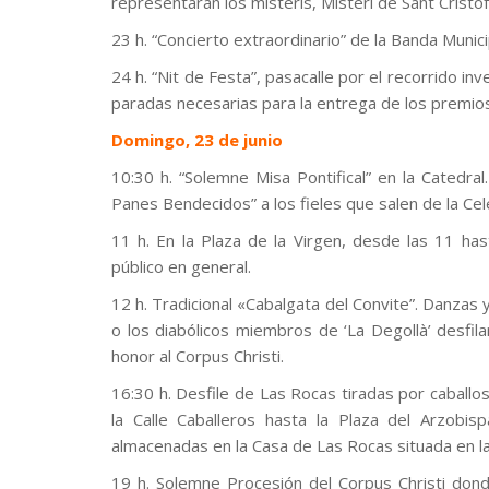
representaran los misteris, Misteri de Sant Cristof
23 h. “Concierto extraordinario” de la Banda Munici
24 h. “Nit de Festa”, pasacalle por el recorrido i
paradas necesarias para la entrega de los premio
Domingo, 23 de junio
10:30 h. “Solemne Misa Pontifical” en la Catedral
Panes Bendecidos” a los fieles que salen de la Cel
11 h. En la Plaza de la Virgen, desde las 11 ha
público en general.
12 h. Tradicional «Cabalgata del Convite”. Danza
o los diabólicos miembros de ‘La Degollà’ desfil
honor al Corpus Christi.
16:30 h. Desfile de Las Rocas tiradas por caballo
la Calle Caballeros hasta la Plaza del Arzobi
almacenadas en la Casa de Las Rocas situada en la
19 h. Solemne Procesión del Corpus Christi dond