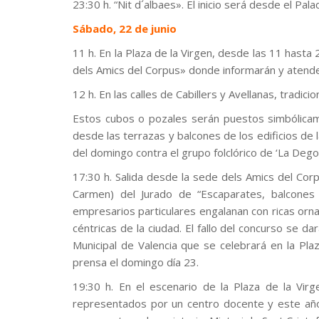
23:30 h. “Nit d´albaes». El inicio será desde el Pala
Sábado, 22 de junio
11 h. En la Plaza de la Virgen, desde las 11 hast
dels Amics del Corpus» donde informarán y atender
12 h. En las calles de Cabillers y Avellanas, tradicio
Estos cubos o pozales serán puestos simbólicam
desde las terrazas y balcones de los edificios de l
del domingo contra el grupo folclórico de ‘La Dego
17:30 h. Salida desde la sede dels Amics del Cor
Carmen) del Jurado de “Escaparates, balcones
empresarios particulares engalanan con ricas orna
céntricas de la ciudad. El fallo del concurso se d
Municipal de Valencia que se celebrará en la Pla
prensa el domingo día 23.
19:30 h. En el escenario de la Plaza de la Virg
representados por un centro docente y este año