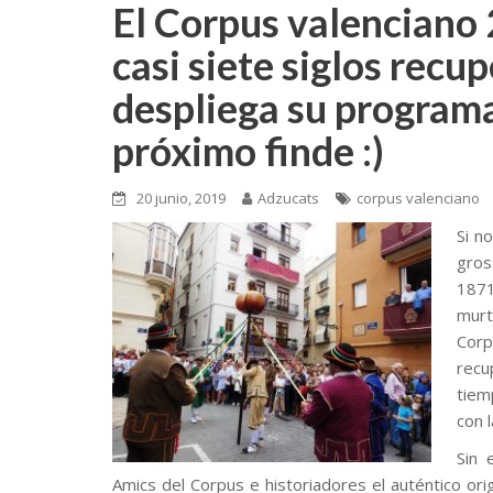
El Corpus valenciano 
casi siete siglos recu
despliega su programa
próximo finde :)
20 junio, 2019
Adzucats
corpus valenciano
Si n
gros
1871
murt
Corp
recu
tiem
con 
Sin 
Amics del Corpus e historiadores el auténtico ori