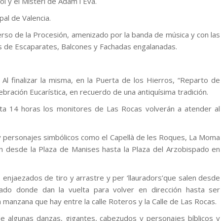
ol y el Misteri de Adam i Eva.
pal de Valencia.
nverso de la Procesión, amenizado por la banda de música y con las
s de Escaparates, Balcones y Fachadas engalanadas.
. Al finalizar la misma, en la Puerta de los Hierros, “Reparto de
ebración Eucarística, en recuerdo de una antiquísima tradición.
sta 14 horas los monitores de Las Rocas volverán a atender al
s y personajes simbólicos como el Capellà de les Roques, La Moma
an desde la Plaza de Manises hasta la Plaza del Arzobispado en
s enjaezados de tiro y arrastre y per ‘llauradors’que salen desde
spado donde dan la vuelta para volver en dirección hasta ser
 manzana que hay entre la calle Roteros y la Calle de Las Rocas.
e algunas danzas, gigantes, cabezudos y personajes bíblicos y