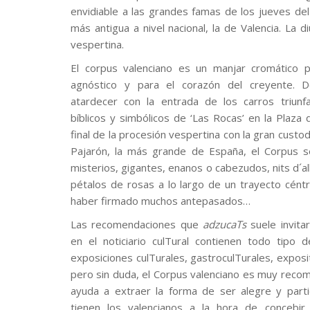
envidiable a las grandes famas de los jueves de
más antigua a nivel nacional, la de Valencia. L
vespertina.
El corpus valenciano es un manjar cromático 
agnóstico y para el corazón del creyente. D
atardecer con la entrada de los carros triunfa
bíblicos y simbólicos de ‘Las Rocas’ en la Plaza 
final de la procesión vespertina con la gran custod
Pajarón, la más grande de España, el Corpus 
misterios, gigantes, enanos o cabezudos, nits d´al
pétalos de rosas a lo largo de un trayecto céntr
haber firmado muchos antepasados…
Las recomendaciones que
adzucaTs
suele invita
en el noticiario culTural contienen todo tipo 
exposiciones culTurales, gastroculTurales, expositi
pero sin duda, el Corpus valenciano es muy rec
ayuda a extraer la forma de ser alegre y parti
tienen los valencianos a la hora de concebir