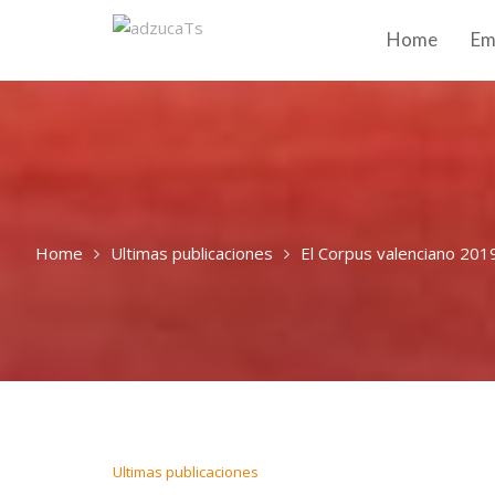
Home
Em
Home
Ultimas publicaciones
El Corpus valenciano 2019
Ultimas publicaciones