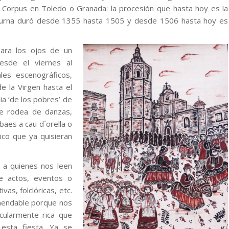
l Corpus en Toledo o Granada: la procesión que hasta hoy es la
a diurna duró desde 1355 hasta 1505 y desde 1506 hasta hoy es
para los ojos de un
esde el viernes al
les escenográficos,
de la Virgen hasta el
ia ‘de los pobres’ de
se rodea de danzas,
baes a cau d´orella o
ico que ya quisieran
r a quienes nos leen
de actos, eventos o
vas, folclóricas, etc.
omendable porque nos
cularmente rica que
 esta fiesta. Ya se