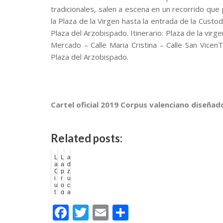
tradicionales, salen a escena en un recorrido que
la Plaza de la Virgen hasta la entrada de la Custo
Plaza del Arzobispado. Itinerario: Plaza de la virge
Mercado – Calle Maria Cristina – Calle San VicenT
Plaza del Arzobispado.
.
.
Cartel oficial 2019 Corpus valenciano diseñado
.
Related posts:
L
L
a
a
a
d
C
p
z
i
r
u
u
o
c
t
g
a
a
r
T
F
T
E
C
t
a
s
d
m
r
e
a
e