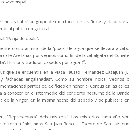
cio Arzobispal.
a 21 horas habrá un grupo de monitores de las Rocas y «la paraeta
án al publico en general.
nal “Penja de poals”.
ente como anuncio de la ‘poalà’ de agua que se llevará a cabo
a calle Avellanas por vecinos como fin de la cabalgata del Convite
llà’. Humor y tradición pasados por agua. 🙂
pus que se encuentra en la Plaza Fausto Hernández Casajuan (El
 y fachadas engalanadas”. Como su nombre indica, vecinos o
mentaciones partes de edificios en honor al Corpus en las calles
ará a conocer en el intermedio del concierto nocturno de la Banda
za de la Virgen en la misma noche del sábado y se publicará en
en, “Representació dels misteris”. Los misterios cada año son
 le toca a Salesianos San Juan Bosco – Fuente de San Luis que