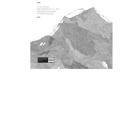
.
.
.
.
:
.
.
.
.
.
:
.
.
.