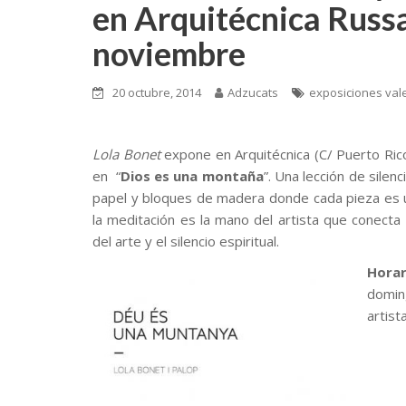
en Arquitécnica Russa
noviembre
20 octubre, 2014
Adzucats
exposiciones val
Lola Bonet
expone en Arquitécnica (C/ Puerto Rico
en “
Dios es una montaña
”. Una lección de sile
papel y bloques de madera donde cada pieza es u
la meditación es la mano del artista que conecta
del arte y el silencio espiritual.
Horar
domi
artist
.
.