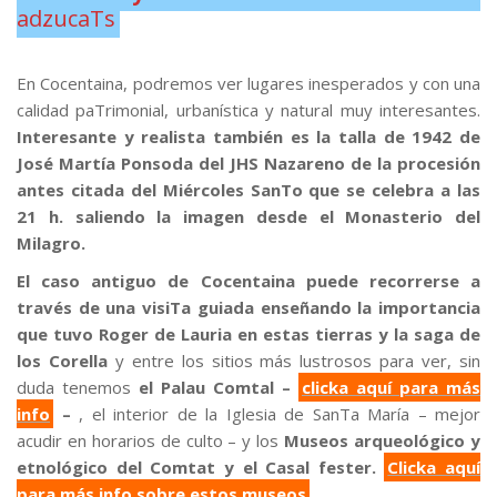
adzucaTs
.
En Cocentaina, podremos ver lugares inesperados y con una
calidad paTrimonial, urbanística y natural muy interesantes.
Interesante y realista también es la talla de 1942 de
José Martía Ponsoda del JHS Nazareno de la procesión
antes citada del Miércoles SanTo que se celebra a las
21 h. saliendo la imagen desde el Monasterio del
Milagro.
El caso antiguo de Cocentaina puede recorrerse a
través de una visiTa guiada enseñando la importancia
que tuvo Roger de Lauria en estas tierras y la saga de
los Corella
y entre los sitios más lustrosos para ver, sin
duda tenemos
el Palau Comtal –
clicka aquí para más
info
–
, el interior de la Iglesia de SanTa María – mejor
acudir en horarios de culto – y los
Museos arqueológico y
etnológico del Comtat y el Casal fester.
Clicka aquí
para más info sobre estos museos
.