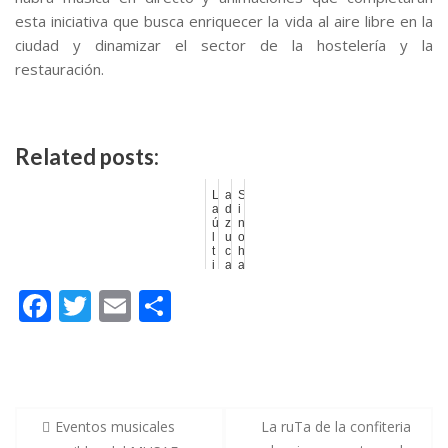
esta iniciativa que busca enriquecer la vida al aire libre en la
ciudad y dinamizar el sector de la hostelería y la
restauración.
Related posts:
L
a
S
a
d
i
ú
z
n
l
u
o
t
c
h
i
a
a
m
T
s
F
T
E
C
a
s
p
r
r
o
u
e
d
ac
w
m
o
T
t
i
a
o
d
e
itt
ai
m
p
m
o
a
a
e
b
er
l
p
r
l
n
a
a
v
o
ar
t
s
e
Eventos musicales
La ruTa de la confiteria
o
e
r
d
c
a