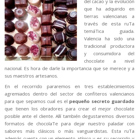
del cacao y la evolución
que ha adquirido en
tierras valencianas a
través de esta ruTa
temáTica guiada.
Valencia ha sido una
tradicional productora
y consumidora del
chocolate a nivel
nacional. Es hora de darle la importancia que se merece y a
sus maestros artesanos.
En el recorrido pararemos en tres establecimientos
agremiados dentro del sector de confiteros valencianos
para que sepamos cual es el
pequeño secreto guardado
que tienen los obradores para crear el mejor chocolate
posible ante el cliente. Allí también degustaremos diversos
formatos de chocolaTe para dejar nuestro paladar con
sabores más clásicos o más vanguardistas. Esta ruTa
además cuenta con un elemento atípico y es su recorrido y