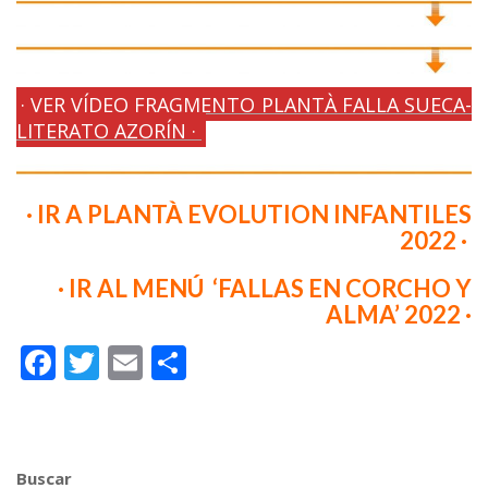
· VER VÍDEO FRAGMENTO PLANTÀ FALLA SUECA-
LITERATO AZORÍN ·
·
· IR A PLANTÀ EVOLUTION INFANTILES
2022 ·
· IR AL MENÚ ‘FALLAS EN CORCHO Y
ALMA’ 2022 ·
F
T
E
C
ac
w
m
o
e
itt
ai
m
b
er
l
p
Buscar