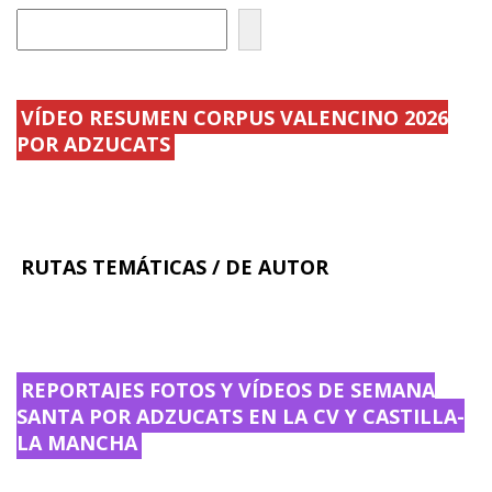
o
ar
o
ti
k
r
VÍDEO RESUMEN CORPUS VALENCINO 2026
POR ADZUCATS
RUTAS TEMÁTICAS / DE AUTOR
REPORTAJES FOTOS Y VÍDEOS DE SEMANA
SANTA POR ADZUCATS EN LA CV Y CASTILLA-
LA MANCHA