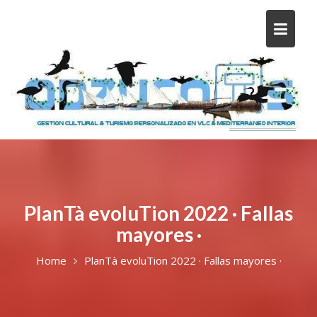
PlanTà evoluTion 2022 · Fallas
mayores ·
Home
PlanTà evoluTion 2022 · Fallas mayores ·