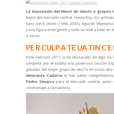
La exposición del Ninot de ninots o grupos
bajos del mercado central. Hasta hoy, los artist
Sanz con 6 veces (1998-2003); Agustín Villanueva
y una figura emergente y todo un rival a batir en
4 veces.
PE R CULP A TE UA TIN C 
Este ejercicio 2017 si ha destacado en algo es 
competir por el indulto a la poderosa Sección Es
ganador del mejor grupo de ninoTs en estos dos ú
Almirante Cadarso
le han salido competidore
Pedro Simarro
para el Mercado central, autor
«Homenaje a Cervantes».