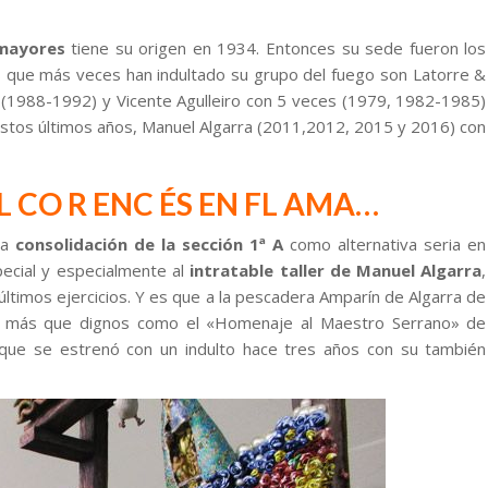
 mayores
tiene su origen en 1934. Entonces su sede fueron los
as que más veces han indultado su grupo del fuego son Latorre &
 (1988-1992) y Vicente Agulleiro con 5 veces (1979, 1982-1985)
 estos últimos años, Manuel Algarra (2011,2012, 2015 y 2016) con
E L CO R ENC ÉS EN FL AMA…
la
consolidación de la sección 1ª A
como alternativa seria en
pecial y especialmente al
intratable taller de Manuel Algarra
,
ltimos ejercicios. Y es que a la pescadera Amparín de Algarra de
s más que dignos como el «Homenaje al Maestro Serrano» de
 que se estrenó con un indulto hace tres años con su también