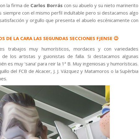
on la firma de
Carlos Borrás
con su abuelo y su nieto marinerito
s siempre con el mismo perfil indultable pero si destacamos algo
 satisfacción y orgullo que presenta el abuelo escénicamente con
S DE LA CARA LAS SEGUNDAS SECCIONES FJENSE 😉
les trabajos muy humorísticos, mordaces y con variedades
e los artistas y guionistas de falla. Si destacamos algunas
bién es muy ‘sana’ para reir la 1ª B. Muy ingeniosas y humorísticas.
uillo del FCB de Alcacer, J. J. Vázquez y Matamoros o la Supèrbia
nes.