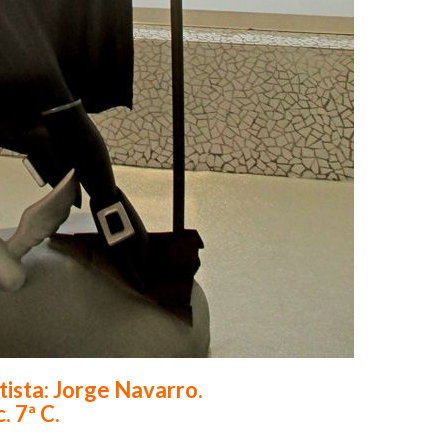
tista: Jorge Navarro.
. 7ª C.