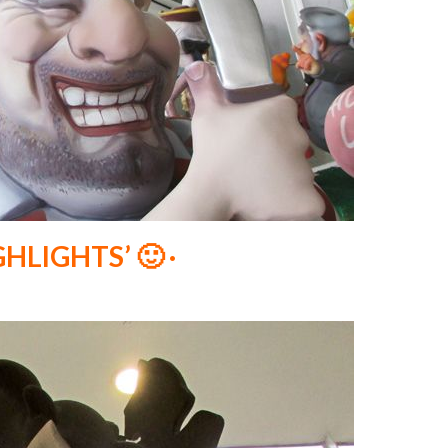
GHLIGHTS’ 🙂 ·