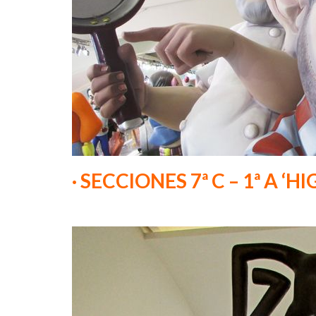
· SECCIONES 7ª C – 1ª A ‘HI
–