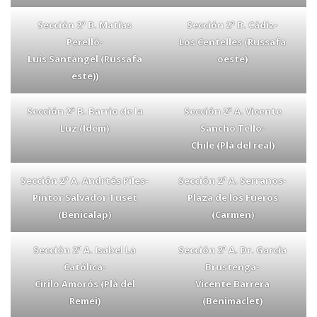
Sección 2ª B. Matías
Sección 2ª B. Cádiz-
Perelló-
Los Centelles (Russafa
Luis Santàngel (Russafa
oeste)
este))
Sección 2ª B. Barrio de la
Sección 2ª A. Vicente
Luz (Idem)
Sancho Tello-
Chile (Plà del real)
Sección 2ª A. Andrtés Piles-
Sección 2ª A. Serranos-
Pintor Salvador Tuset
Plaza de los Fueros
(Benicalap)
(Carmen)
Sección 2ª A. Isabel La
Sección 2ª A. Dr. García
Católica-
Brustenga-
Cirilo Amorós (Plà del
Vicente Barrera
Remei)
(Benimaclet)