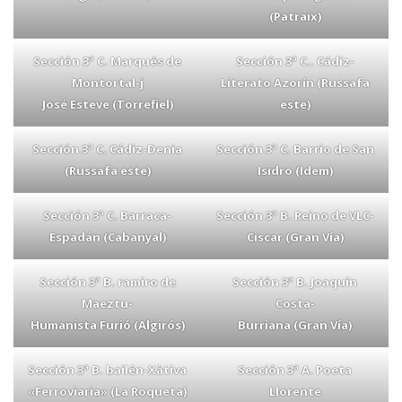
(Patraix)
Sección 3ª C. Marqués de
Sección 3ª C.. Cádiz-
Montortal-j
Literato Azorín (Russafa
José Esteve (Torrefiel)
este)
Sección 3ª C. Cádiz-Denia
Sección 3ª C. Barrio de San
(Russafa este)
Isidro (Idem)
Sección 3ª C. Barraca-
Sección 3ª B. Reino de VLC-
Espadán (Cabanyal)
Ciscar (Gran Vía)
Sección 3ª B. ramiro de
Sección 3ª B. Joaquín
Maeztu-
Costa-
Humanista Furió (Algirós)
Burriana (Gran Vía)
Sección 3ª B. bailén-Xàtiva
Sección 3ª A. Poeta
«Ferroviaria» (La Roqueta)
Llorente