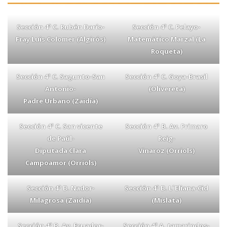
Sección 4ª C. Rubén Darío-
Sección 4ª C. Pelayo-
Fray Luis Colomer (Algirós)
Matemático Marzal (La
Roqueta)
Sección 4ª C. Sagunto-San
Sección 4ª C. Goya-Brasil
Antonio-
(Olivereta)
Padre Urbano (Zaidía)
Sección 4ª C. San vicente
Sección 4ª B. Av. Primaro
de Paúl-
Reig-
Diputada Clara
Vinaroz (Orriols)
Campoamor (Orriols)
Sección 4ª B. Nador-
Sección 4ª B. L´Eliana-Cid
Milagrosa (Zaidía)
(Mislata)
Sección 4ª B. Av. Ecuador-
Sección 4ª A. tamarindos-