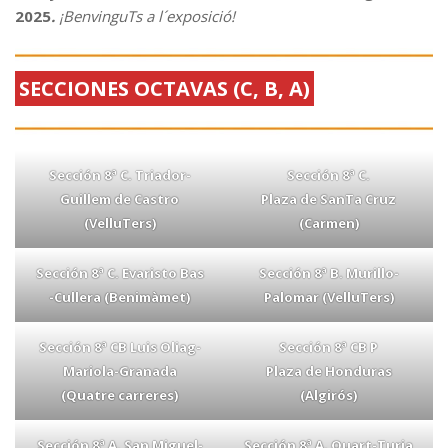
2025
.
¡BenvinguTs a l´exposició!
SECCIONES OCTAVAS (C, B, A)
Sección 8ª C. Triador-
Sección 8ª C.
Guillem de Castro
Plaza de SanTa Cruz
(VelluTers)
(Carmen)
Sección 8ª C. Evaristo Bas
Sección 8ª B. Murillo-
-Cullera (Benimàmet)
Palomar (VelluTers)
Sección 8ª CB Luis Oliag-
Sección 8ª CB P
Mariola-Granada
Plaza de Honduras
(Quatre carreres)
(Algirós)
Sección 8ª A. San Miguel-
Sección 8ª A. Quart-Turia