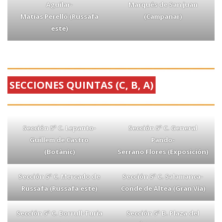
Aguilar-
Marqués de San juan
Matías Perelló (Russafa
(Campanar)
este)
SECCIONES QUINTAS (C, B, A)
Sección 5ª C. Lepanto-
Sección 5ª C. General
Guillem de Castro
Pando-
(Botànic)
Serrano Flores (Exposición)
Sección 5ª C. Mercado de
Sección 5ª C. Salamanca-
Russafa (Russafa este)
Conde de Altea (Gran Vía)
Sección 5ª C. Borrull-Turia
Sección 5ª B. Plaza del