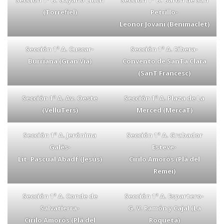
Sección 1ª B. Gayano Lluch
Sección 1ª B. Barón de San
(Torrefiel)
Petrillo-
Leonor Jovani (Benimaclet)
Sección 1ª A. Cuscar-
Sección 1ª A. Ribera-
Burriana (Gran Vía)
Convento de SanTa Clara
(SanT Francesc)
Sección 1ª A. Av. Oeste
Sección 1ª A. Plaza de La
(VelluTers)
Merced (MercaT)
Sección 1ª A. Jerónima
Sección 1ª A. Grabador
Galés-
Esteve-
Lit. Pascual Abadf (Jesús)
Cirilo Amorós (Plà del
Remei)
Sección 1ª A. Conde de
Sección 1ª A. Espartero-
Salvatierra-
G. V. Ramón y Cajal (La
Cirilo Amorós (Plà del
Roqueta)