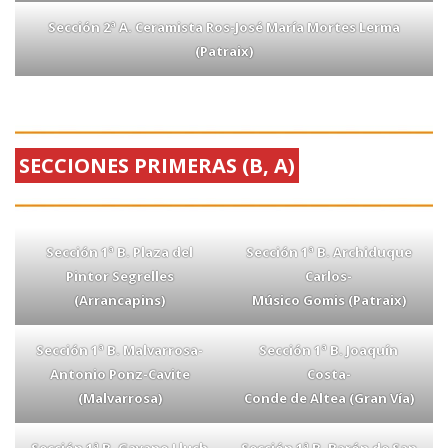
Sección 2ª A. Ceramista Ros-José María Mortes Lerma
(Patraix)
SECCIONES PRIMERAS (B, A)
Sección 1ª B. Plaza del
Sección 1ª B. Archiduque
Pintor Segrelles
Carlos-
(Arrancapins)
Músico Gomis (Patraix)
Sección 1ª B. Malvarrosa-
Sección 1ª B. Joaquín
Antonio Ponz-Cavite
Costa-
(Malvarrosa)
Conde de Altea (Gran Vía)