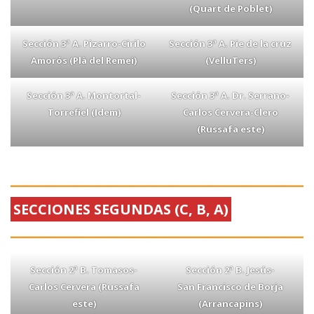
(Quart de Poblet)
Sección 3ª A. Pizarro-Cirilo
Sección 3ª A. Pie de la cruz
Amorós (Plà del Remei)
(VelluTers)
Sección 3ª A. Montortal-
Sección 3ª A. Dr. Serrano-
Torrefiel (Idem)
Carlos Cervera-Clero
(Russafa este)
SECCIONES SEGUNDAS (C, B, A)
Sección 2ª B. Tomasos-
Sección 2ª B. Jesús-
Carlos Cervera (Russafa
San Francisco de Borja
este)
(Arrancapins)