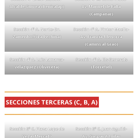
Alcalde Gurrea (Benicalap)
Av. Manuel de Falla
(Campanar)
Sección 4ª A. Norte-Dr.
Sección 4ª A. Pintor Maella-
Zamenhoff (La Pechina)
Av. Francia-Menorca
(Camins al Grao)
Sección 4ª A. Luis Lamarca-
Sección 4ª A. Els Generals
Velázquez (Olivereta)
(Torrefiel)
SECCIONES TERCERAS (C, B, A)
Sección 3ª C. Plaza Lope de
Sección 3ª C. Juan Aguiló-
Vega (MercaT)
Av. Gaspar Aguilar