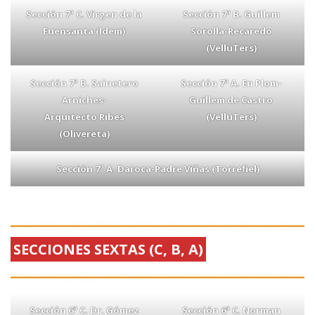
Sección 7ª C. Virgen de la
Sección 7ª B. Guillem
Fuensanta (Idem)
Sorolla-Recaredo
(VelluTers)
Sección 7ª B. Sainetero
Sección 7ª A. En Plom-
Arniches-
Guillem de Castro
Arquitecto Ribes
(VelluTers)
(Olivereta)
Sección 7ª A. Daroca-Padre Viñas (Torrefiel)
SECCIONES SEXTAS (C, B, A)
Sección 6ª C. Dr. Gómez
Sección 6ª C. Norman