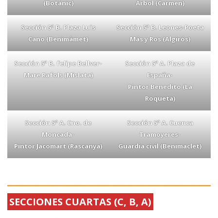
(Botànic)
Árbol (Carmen)
Sección 5ª B. Plaza Luis
Sección 5ª B. Leones-Poeta
Cano (Benimàmet)
Más y Ros (Algirós)
Sección 5ª B. felipe Bellver-
Sección 5ª A. Plaza de
Mare Rafols (Mislata)
España-
Pintor Benedito (La
Roqueta)
Sección 5ª A. Cno. de
Sección 5ª A. Cuenca
Moncada-
Tramoyeres-
Pintor Jacomart (Rascanya)
Guardia civil (Benimaclet)
SECCIONES CUARTAS (C, B, A)