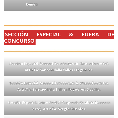
Remei)
SECCIÓN ESPECIAL & FUERA DE
CONCURSO
Sección Especial. Sueca-Literato Azorín (Russafa oeste).
ArtisTa: Santaeulalia falles i fogueres.
Sección Especial. Sueca-Literato Azorín (Russafa oeste).
ArtisTa: Santaeulalia falles i fogueres. Detalle.
Sección Especial. Reino de VLC-Duque de Calabria (Russafa
este). ArtisTa: Sergio Musoles.