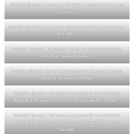
Sección Especial. Plaza del Pilar (VelluTers). ArtisTa: Paco
Torres.
Sección Especial. Na Jordana (Carmen). ArtisTa: Mario Gual
Del Olmo.
Sección Especial. Exposición-Micer Mascó (Exposición).
ArtisTas: Banyuls & Ruiz.
Sección Especial. Cuba-Literato Azorín (Russafa oeste).
ArtisTa. Toni Pérez Mena.
Sección Especial. Convento de Jerusalén-Matemático
Marzal (La Roqueta). ArtisTa: David Sánchez Llongo.
Sección Especial. Convento de Jerusalén-Matemático
Marzal (La Roqueta). ArtisTa: David Sánchez Llongo.
Detalle.