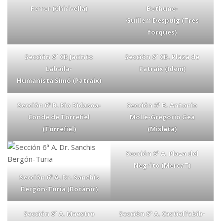
Ferrer (Chirivella)
Bethune-
Guillem Despuig (Tres
forques)
Sección 6ª CB Jacinto
Sección 6ª CB. Plaza de
Labaila-
Patraix (Idem)
Humanista Simó (Patraix)
Sección 6ª B. Rio Bidasoa-
Sección 6ª B. Antonio
Conde de Torrefiel
Molle-Gregorio Gea
(Torrefiel)
(Mislata)
Sección 6ª A. Plaza del
Negrito (MercaT)
Sección 6ª A. Dr. Sanchis
Bergón-Turia (Botànic)
Sección 6ª A. Maestro
Sección 6ª A. Castielfabib-