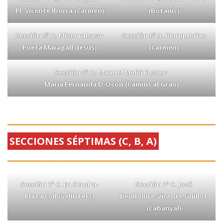
Pl. Vicente Iborra (Carmen)
(Botànic)
Sección 8ª A. Micer rabasa-
Sección 8ª A. Blanquerías
Poeta Maragall (Jesús)
(Carmen)
Sección 8ª A. Manuel Meliá Fuster-
Maria Fernanda D´Ocón (Camins al Grao)
SECCIONES SÉPTIMAS (C, B, A)
Sección 7ª C. En Sendra-
Sección 7ª C. José
Plaza Coll (VelluTers)
Benlloiure-Vicente Guillot
(Cabanyal)